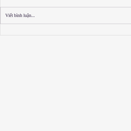
Viết bình luận...
4 cách trị rụng tóc bằng gừng
Có nên triệt 
hiệu quả
không?