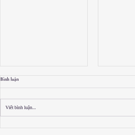
Bình luận
Viết bình luận...
Phá thai 5 tháng tuổi có nguy
[20+] Dấu hiệu
hiểm không?
quan hệ sớm va